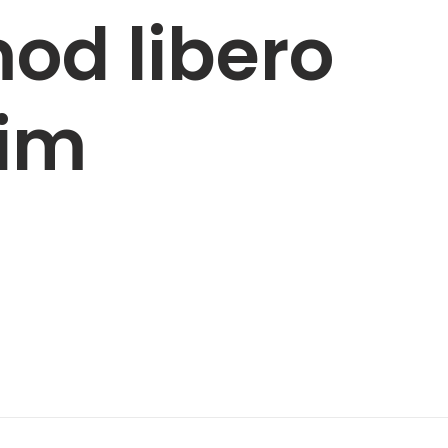
od libero
nim