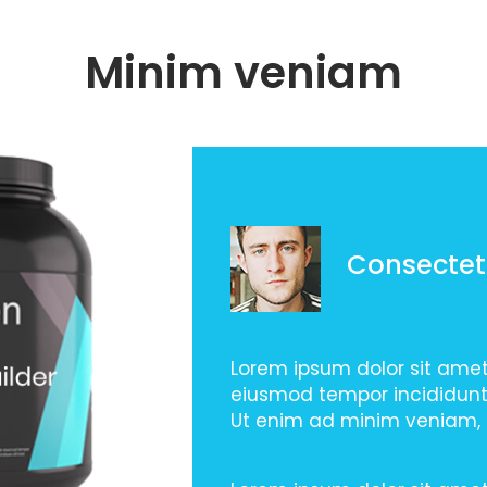
Minim veniam
Consectet
Lorem ipsum dolor sit amet,
eiusmod tempor incididunt
Ut enim ad minim veniam, 