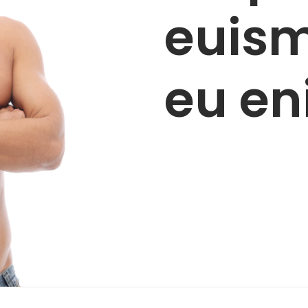
euism
eu e